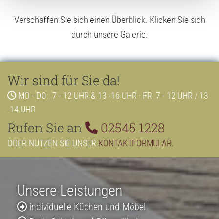
Ver­schaf­fen Sie sich einen Über­blick. Kli­cken Sie sich
durch un­se­re Ga­le­rie.
Wir sind für Sie da!
MO - DO: 7 - 12 UHR & 13 -16 UHR · FR: 7 - 12 UHR / 13

-14 UHR
Rufen Sie an
02545 1228

ODER NUTZEN SIE UNSER
KONTAKTFORMULAR
.
Unsere Leistungen
individuelle Küchen und Möbel
