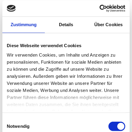
Arbeitszimmers. Auf Wunsch wandeln wir auch den
Dachboden in einen gemütlichen Wohnraum um. Rufen
Sie uns an oder nutzen Sie unser Kontaktformular, wenn
Zustimmung
Details
Über Cookies
Sie noch Fragen haben.
Diese Webseite verwendet Cookies
Wir verwenden Cookies, um Inhalte und Anzeigen zu
Einblicke
personalisieren, Funktionen für soziale Medien anbieten
zu können und die Zugriffe auf unsere Website zu
analysieren. Außerdem geben wir Informationen zu Ihrer
Verwendung unserer Website an unsere Partner für
soziale Medien, Werbung und Analysen weiter. Unsere
Partner führen diese Informationen möglicherweise mit
weiteren Daten zusammen, die Sie ihnen bereitgestellt
haben oder die sie im Rahmen Ihrer Nutzung der Dienste
gesammelt haben.
Einwilligungsauswahl
Notwendig