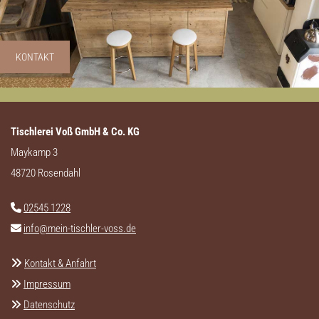
KONTAKT
Tischlerei Voß GmbH & Co. KG
Maykamp 3
48720 Rosendahl
02545 1228

info@mein-tischler-voss.de


Kontakt & Anfahrt
Impressum

Datenschutz
